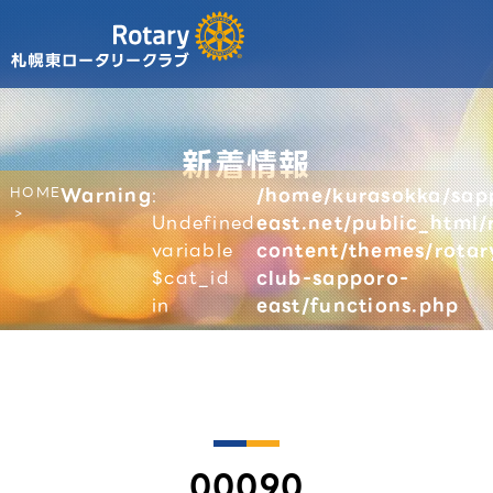
新着情報
HOME
Warning
:
/home/kurasokka/sap
Undefined
east.net/public_html/
variable
content/themes/rotar
$cat_id
club-sapporo-
in
east/functions.php
00090