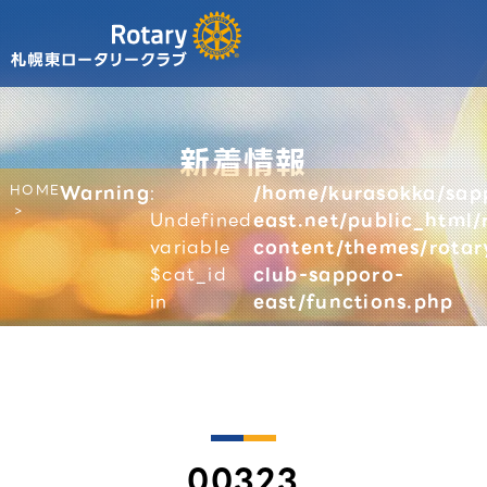
新着情報
HOME
Warning
:
/home/kurasokka/sap
Undefined
east.net/public_html/
variable
content/themes/rotar
$cat_id
club-sapporo-
in
east/functions.php
00323