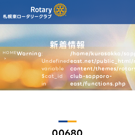
新着情報
HOME
Warning
:
/home/kurasokka/sap
Undefined
east.net/public_html/
variable
content/themes/rotar
$cat_id
club-sapporo-
in
east/functions.php
00680