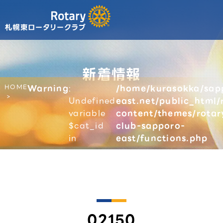
新着情報
HOME
Warning
:
/home/kurasokka/sap
Undefined
east.net/public_html/
variable
content/themes/rotar
$cat_id
club-sapporo-
in
east/functions.php
02150