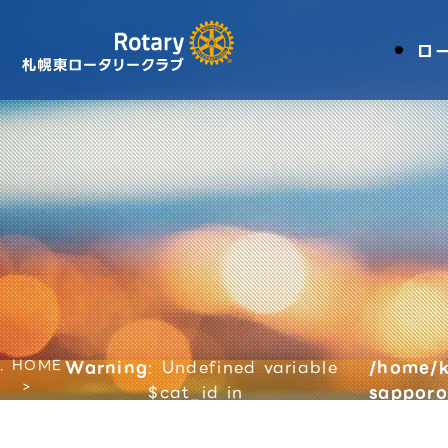
ロ
HOME
Warning
: Undefined variable
/home/k
$cat_id in
sapporo