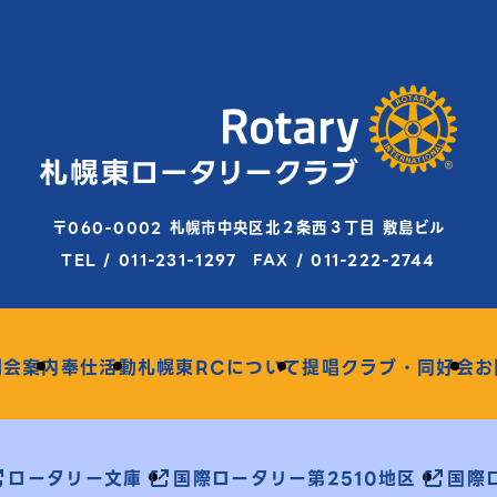
〒060-0002 札幌市中央区北２条西３丁目 敷島ビル
TEL / 011-231-1297 FAX / 011-222-2744
例会案内
奉仕活動
札幌東RCについて
提唱クラブ・同好会
お
ロータリー文庫
国際ロータリー第2510地区
国際ロ