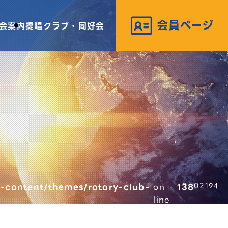
会案内
提唱クラブ・同好会
-content/themes/rotary-club-
on
138
02194
line