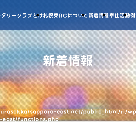
ータリークラブとは
札幌東RCについて
新着情報
奉仕活動
例
新着情報
urasokka/sapporo-east.net/public_html/ri/wp
-east/functions.php