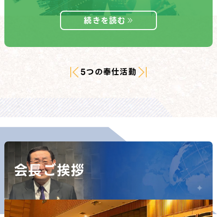
続きを読む
…
5つの奉仕活動
会長ご挨拶