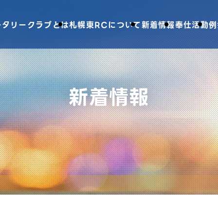
ータリークラブとは
札幌東RCについて
新着情報
奉仕活動
例
新着情報