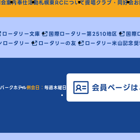
例会案内
奉仕活動
札幌東RCについて
提唱クラブ・同好会
お
ロータリー文庫
国際ロータリー第2510地区
国際ロ
ンロータリー
ロータリーの友
ロータリー米山記念奨
会員ページは
パークホテル
例会日：
毎週木曜日