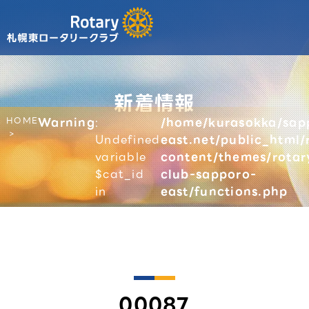
新着情報
HOME
Warning
:
/home/kurasokka/sap
Undefined
east.net/public_html/
variable
content/themes/rotar
$cat_id
club-sapporo-
in
east/functions.php
00087