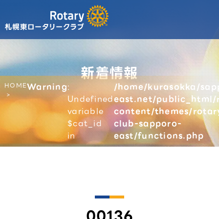
新着情報
HOME
Warning
:
/home/kurasokka/sap
Undefined
east.net/public_html/
variable
content/themes/rotar
$cat_id
club-sapporo-
in
east/functions.php
00136