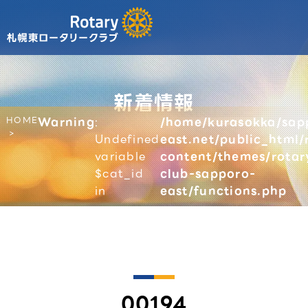
新着情報
HOME
Warning
:
/home/kurasokka/sap
Undefined
east.net/public_html/
variable
content/themes/rotar
$cat_id
club-sapporo-
in
east/functions.php
00194