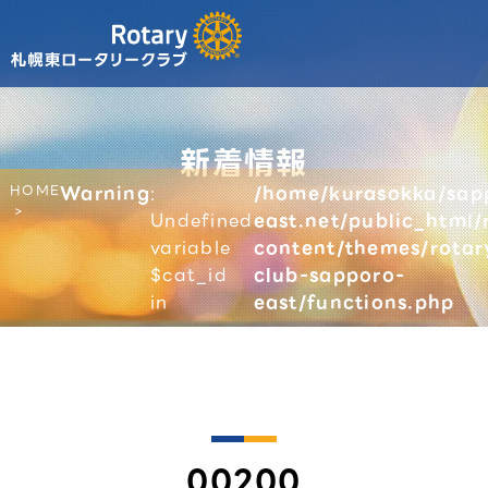
新着情報
HOME
Warning
:
/home/kurasokka/sap
Undefined
east.net/public_html/
variable
content/themes/rotar
$cat_id
club-sapporo-
in
east/functions.php
00200