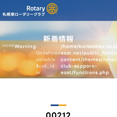
新着情報
HOME
Warning
:
/home/kurasokka/sap
Undefined
east.net/public_html/
variable
content/themes/rotar
$cat_id
club-sapporo-
in
east/functions.php
00212