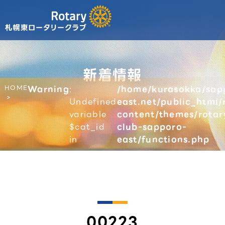
新着情報
HOME
Warning
:
/home/kurasokka/sap
Undefined
east.net/public_html/
variable
content/themes/rotar
$cat_id
club-sapporo-
in
east/functions.php
00223