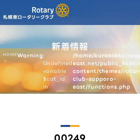
新着情報
HOME
Warning
:
/home/kurasokka/sap
Undefined
east.net/public_html/
variable
content/themes/rotar
$cat_id
club-sapporo-
in
east/functions.php
00249