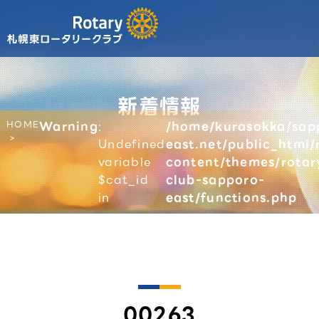
新着情報
HOME
Warning
:
/home/kurasokka/sap
Undefined
east.net/public_html/
variable
content/themes/rotar
$cat_id
club-sapporo-
in
east/functions.php
00263