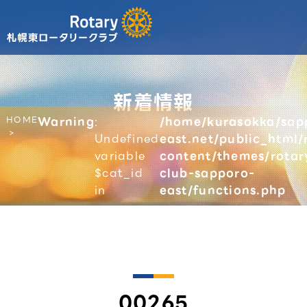
新着情報
HOME
Warning
:
/home/kurasokka/sap
Undefined
east.net/public_html/
variable
content/themes/rotar
$cat_id
club-sapporo-
in
east/functions.php
00265