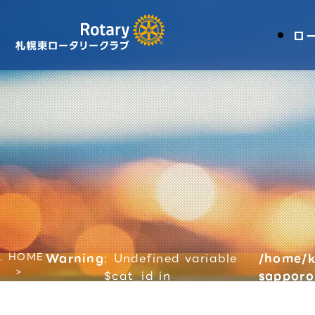
ロ
HOME
Warning
: Undefined variable
/home/k
$cat_id in
sapporo