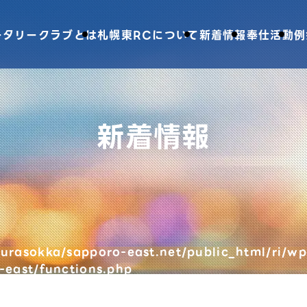
ータリークラブとは
札幌東RCについて
新着情報
奉仕活動
例
新着情報
urasokka/sapporo-east.net/public_html/ri/wp
-east/functions.php