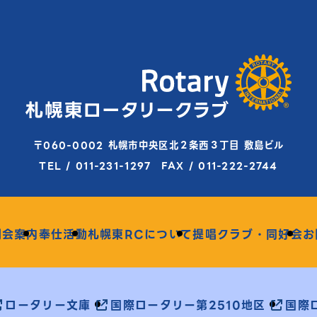
〒060-0002 札幌市中央区北２条西３丁目 敷島ビル
TEL / 011-231-1297 FAX / 011-222-2744
例会案内
奉仕活動
札幌東RCについて
提唱クラブ・同好会
お
ロータリー文庫
国際ロータリー第2510地区
国際ロ