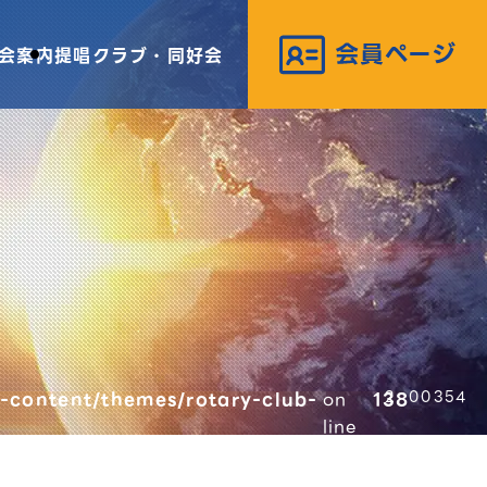
会案内
提唱クラブ・同好会
-content/themes/rotary-club-
on
138
00354
line