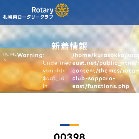
新着情報
HOME
Warning
:
/home/kurasokka/sap
Undefined
east.net/public_html/
variable
content/themes/rotar
$cat_id
club-sapporo-
in
east/functions.php
00398