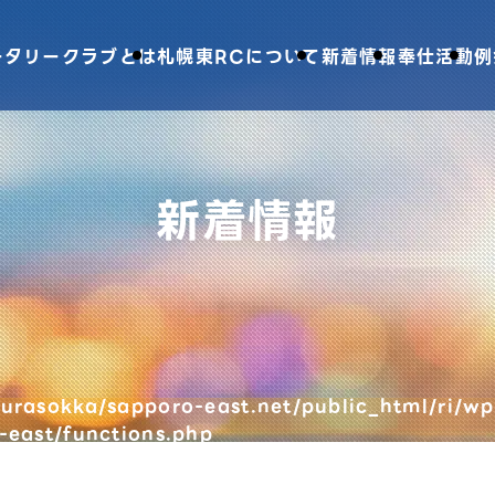
ータリークラブとは
札幌東RCについて
新着情報
奉仕活動
例
新着情報
urasokka/sapporo-east.net/public_html/ri/wp
-east/functions.php