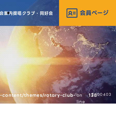
会案内
提唱クラブ・同好会
-content/themes/rotary-club-
on
138
00403
line