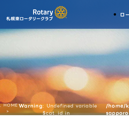
ロ
HOME
Warning
: Undefined variable
/home/k
$cat_id in
sapporo