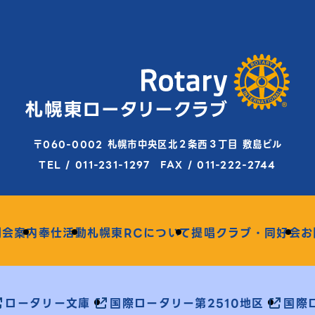
〒060-0002 札幌市中央区北２条西３丁目 敷島ビル
TEL / 011-231-1297 FAX / 011-222-2744
例会案内
奉仕活動
札幌東RCについて
提唱クラブ・同好会
お
ロータリー文庫
国際ロータリー第2510地区
国際ロ