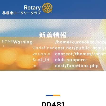
新着情報
HOME
Warning
:
/home/kurasokka/sap
Undefined
east.net/public_html/
variable
content/themes/rotar
$cat_id
club-sapporo-
in
east/functions.php
00481