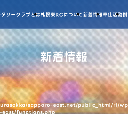
ータリークラブとは
札幌東RCについて
新着情報
奉仕活動
例
新着情報
urasokka/sapporo-east.net/public_html/ri/wp
-east/functions.php