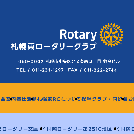
〒060-0002 札幌市中央区北２条西３丁目 敷島ビル
TEL / 011-231-1297 FAX / 011-222-2744
例会案内
奉仕活動
札幌東RCについて
提唱クラブ・同好会
お
ロータリー文庫
国際ロータリー第2510地区
国際ロ