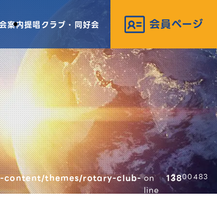
会案内
提唱クラブ・同好会
-content/themes/rotary-club-
on
138
00483
line