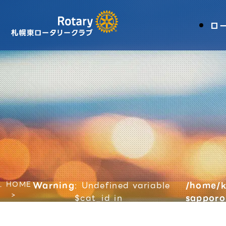
ロ
HOME
Warning
: Undefined variable
/home/k
$cat_id in
sapporo