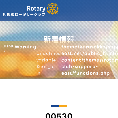
新着情報
HOME
Warning
:
/home/kurasokka/sap
Undefined
east.net/public_html/
variable
content/themes/rotar
$cat_id
club-sapporo-
in
east/functions.php
00530