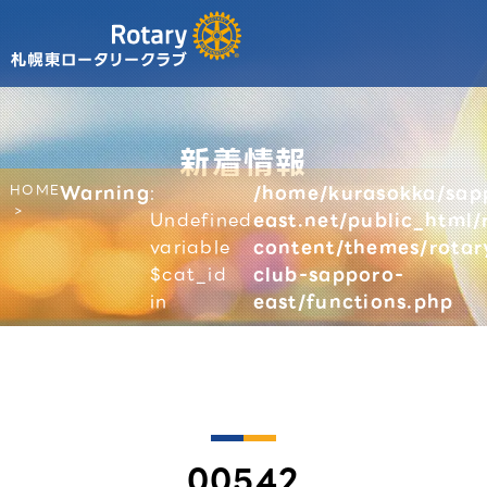
新着情報
HOME
Warning
:
/home/kurasokka/sap
Undefined
east.net/public_html/
variable
content/themes/rotar
$cat_id
club-sapporo-
in
east/functions.php
00542