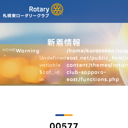
新着情報
HOME
Warning
:
/home/kurasokka/sap
Undefined
east.net/public_html/
variable
content/themes/rotar
$cat_id
club-sapporo-
in
east/functions.php
00577