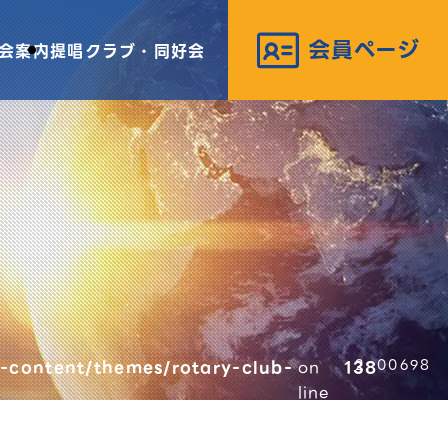
会案内
提唱クラブ・同好会
-content/themes/rotary-club-
on
138
00698
line