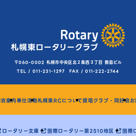
〒060-0002 札幌市中央区北２条西３丁目 敷島ビル
TEL / 011-231-1297 FAX / 011-222-2744
例会案内
奉仕活動
札幌東RCについて
提唱クラブ・同好会
お
ロータリー文庫
国際ロータリー第2510地区
国際ロ