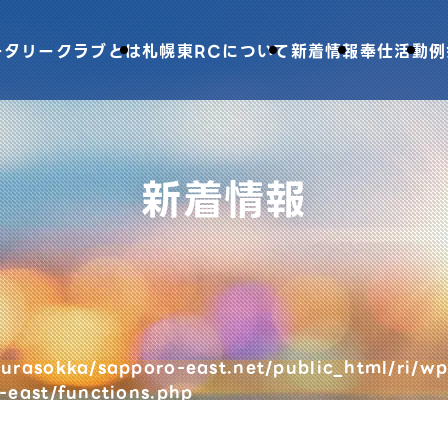
ータリークラブとは
札幌東RCについて
新着情報
奉仕活動
例
新着情報
urasokka/sapporo-east.net/public_html/ri/wp
-east/functions.php