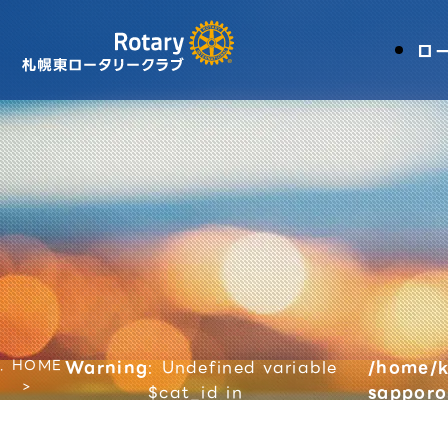
ロ
HOME
Warning
: Undefined variable
/home/k
$cat_id in
sapporo