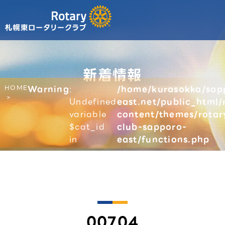
新着情報
HOME
Warning
:
/home/kurasokka/sap
Undefined
east.net/public_html/
variable
content/themes/rotar
$cat_id
club-sapporo-
in
east/functions.php
00704