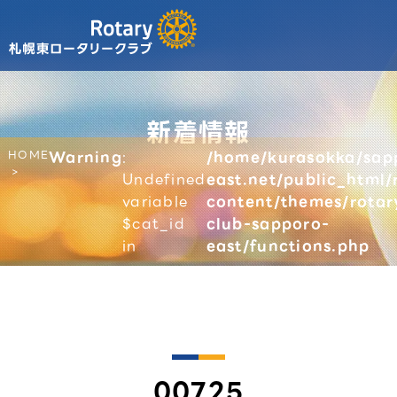
新着情報
HOME
Warning
:
/home/kurasokka/sap
Undefined
east.net/public_html/
variable
content/themes/rotar
$cat_id
club-sapporo-
in
east/functions.php
00725