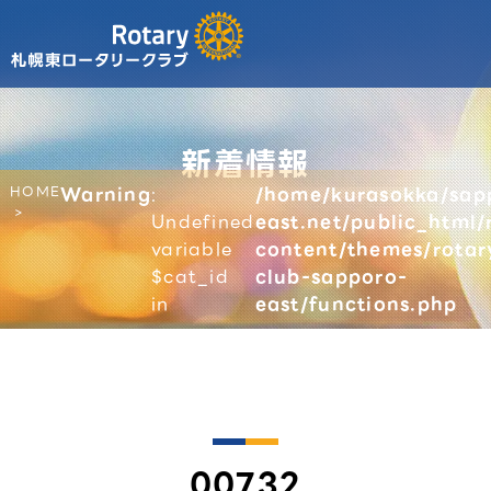
新着情報
HOME
Warning
:
/home/kurasokka/sap
Undefined
east.net/public_html/
variable
content/themes/rotar
$cat_id
club-sapporo-
in
east/functions.php
00732