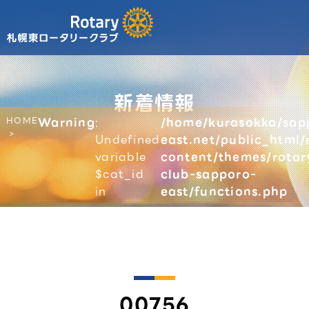
新着情報
HOME
Warning
:
/home/kurasokka/sap
Undefined
east.net/public_html/
variable
content/themes/rotar
$cat_id
club-sapporo-
in
east/functions.php
00756