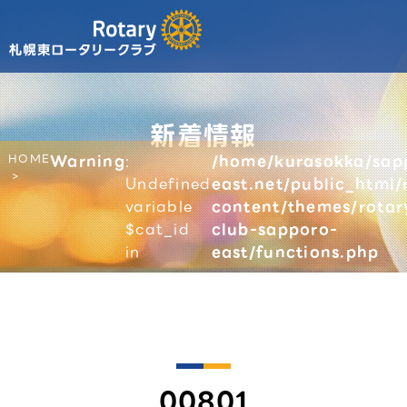
新着情報
HOME
Warning
:
/home/kurasokka/sap
Undefined
east.net/public_html/
variable
content/themes/rotar
$cat_id
club-sapporo-
in
east/functions.php
00801