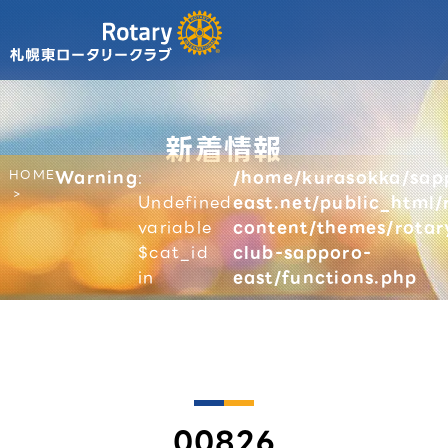
新着情報
HOME
Warning
:
/home/kurasokka/sap
Undefined
east.net/public_html/
variable
content/themes/rotar
$cat_id
club-sapporo-
in
east/functions.php
00826