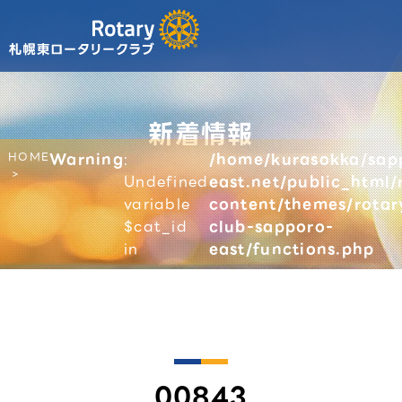
新着情報
HOME
Warning
:
/home/kurasokka/sap
Undefined
east.net/public_html/
variable
content/themes/rotar
$cat_id
club-sapporo-
in
east/functions.php
00843