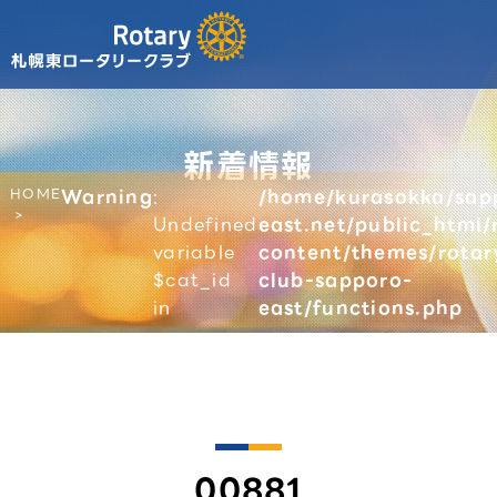
新着情報
HOME
Warning
:
/home/kurasokka/sap
Undefined
east.net/public_html/
variable
content/themes/rotar
$cat_id
club-sapporo-
in
east/functions.php
00881