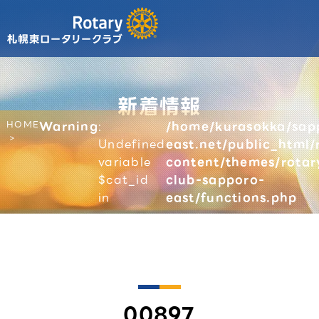
新着情報
HOME
Warning
:
/home/kurasokka/sap
Undefined
east.net/public_html/
variable
content/themes/rotar
$cat_id
club-sapporo-
in
east/functions.php
00897