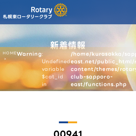
新着情報
HOME
Warning
:
/home/kurasokka/sap
Undefined
east.net/public_html/
variable
content/themes/rotar
$cat_id
club-sapporo-
in
east/functions.php
00941