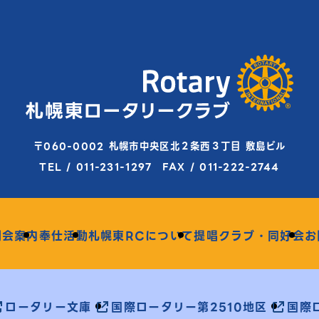
〒060-0002 札幌市中央区北２条西３丁目 敷島ビル
TEL / 011-231-1297 FAX / 011-222-2744
例会案内
奉仕活動
札幌東RCについて
提唱クラブ・同好会
お
ロータリー文庫
国際ロータリー第2510地区
国際ロ