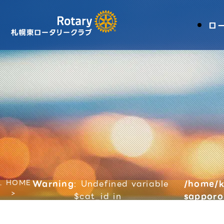
ロ
HOME
Warning
: Undefined variable
/home/k
$cat_id in
sapporo