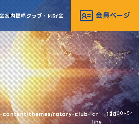
会案内
提唱クラブ・同好会
-content/themes/rotary-club-
on
138
00954
line