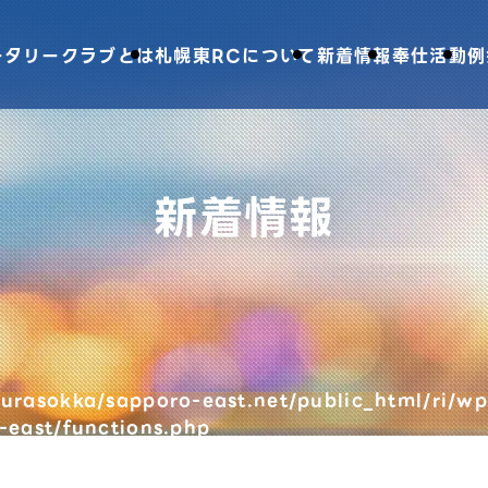
ータリークラブとは
札幌東RCについて
新着情報
奉仕活動
例
新着情報
urasokka/sapporo-east.net/public_html/ri/wp
-east/functions.php