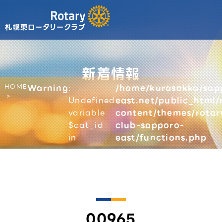
新着情報
HOME
Warning
:
/home/kurasokka/sap
Undefined
east.net/public_html/
variable
content/themes/rotar
$cat_id
club-sapporo-
in
east/functions.php
00965