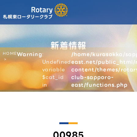
新着情報
HOME
Warning
:
/home/kurasokka/sap
Undefined
east.net/public_html/
variable
content/themes/rotar
$cat_id
club-sapporo-
in
east/functions.php
00985