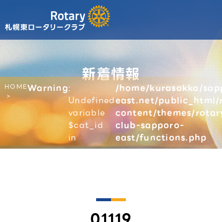
新着情報
HOME
Warning
:
/home/kurasokka/sap
Undefined
east.net/public_html/
variable
content/themes/rotar
$cat_id
club-sapporo-
in
east/functions.php
01119