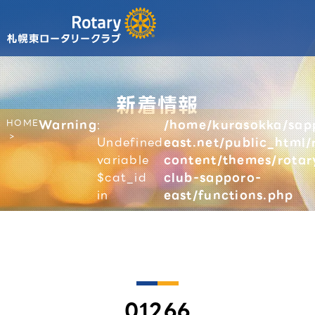
新着情報
HOME
Warning
:
/home/kurasokka/sap
Undefined
east.net/public_html/
variable
content/themes/rotar
$cat_id
club-sapporo-
in
east/functions.php
01266