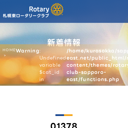
新着情報
HOME
Warning
:
/home/kurasokka/sap
Undefined
east.net/public_html/
variable
content/themes/rotar
$cat_id
club-sapporo-
in
east/functions.php
01378