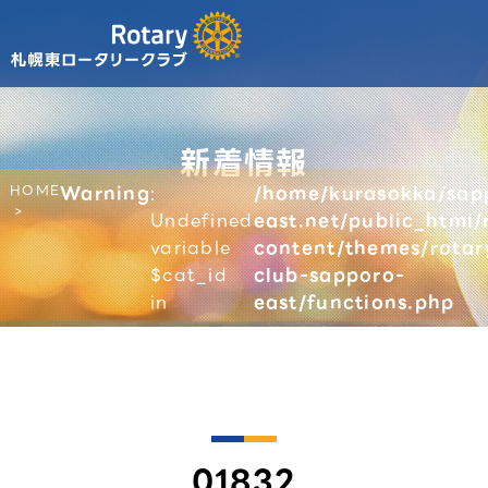
新着情報
HOME
Warning
:
/home/kurasokka/sap
Undefined
east.net/public_html/
variable
content/themes/rotar
$cat_id
club-sapporo-
in
east/functions.php
01832