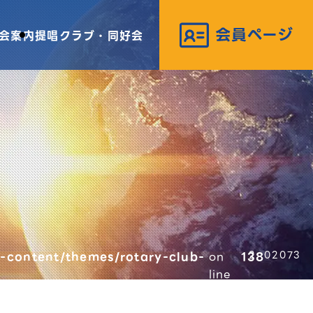
会案内
提唱クラブ・同好会
-content/themes/rotary-club-
on
138
02073
line