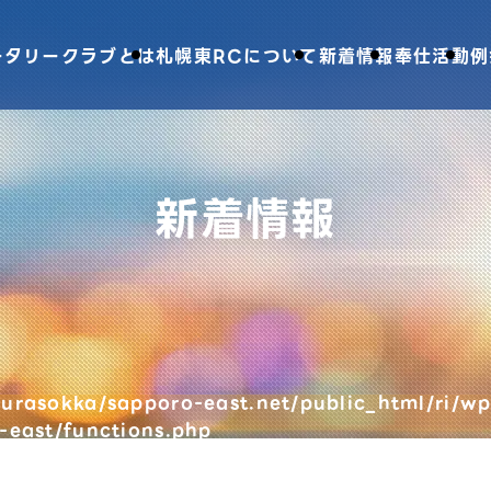
ータリークラブとは
札幌東RCについて
新着情報
奉仕活動
例
新着情報
urasokka/sapporo-east.net/public_html/ri/wp
-east/functions.php