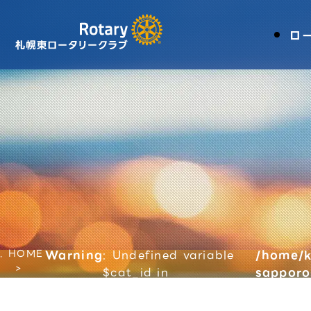
ロ
HOME
Warning
: Undefined variable
/home/k
$cat_id in
sapporo