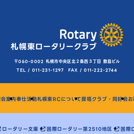
〒060-0002 札幌市中央区北２条西３丁目 敷島ビル
TEL / 011-231-1297 FAX / 011-222-2744
例会案内
奉仕活動
札幌東RCについて
提唱クラブ・同好会
お
ロータリー文庫
国際ロータリー第2510地区
国際ロ