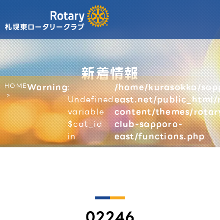
新着情報
HOME
Warning
:
/home/kurasokka/sap
Undefined
east.net/public_html/
variable
content/themes/rotar
$cat_id
club-sapporo-
in
east/functions.php
02246