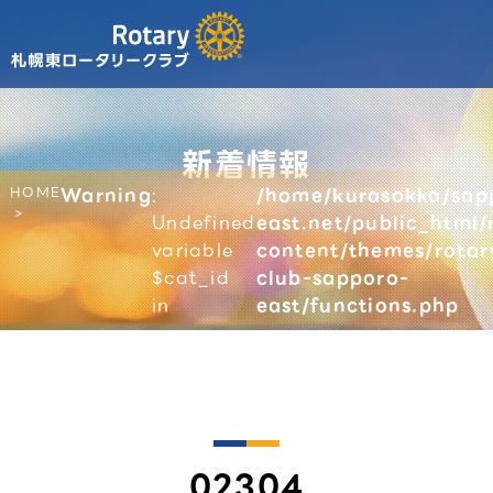
新着情報
HOME
Warning
:
/home/kurasokka/sap
Undefined
east.net/public_html/
variable
content/themes/rotar
$cat_id
club-sapporo-
in
east/functions.php
02304