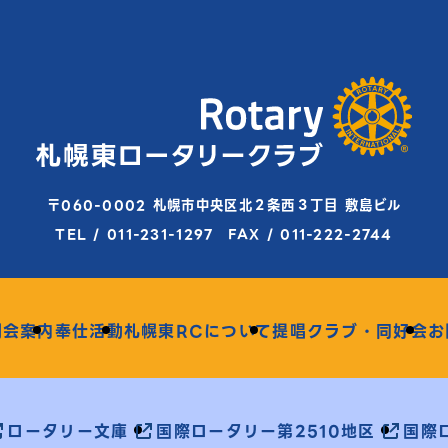
〒060-0002 札幌市中央区北２条西３丁目 敷島ビル
TEL / 011-231-1297 FAX / 011-222-2744
例会案内
奉仕活動
札幌東RCについて
提唱クラブ・同好会
お
ロータリー文庫
国際ロータリー第2510地区
国際ロ