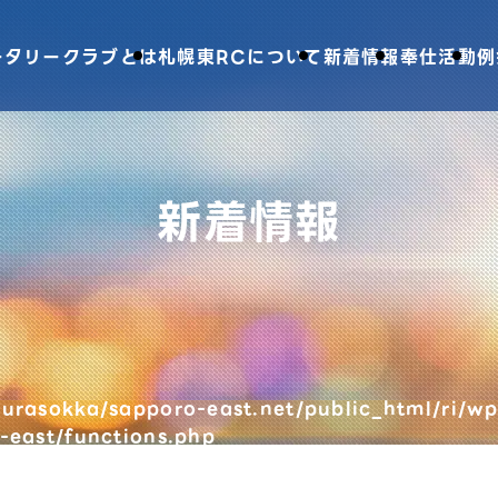
ータリークラブとは
札幌東RCについて
新着情報
奉仕活動
例
新着情報
urasokka/sapporo-east.net/public_html/ri/wp
-east/functions.php