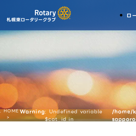
ロ
HOME
Warning
: Undefined variable
/home/k
$cat_id in
sapporo