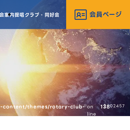
会案内
提唱クラブ・同好会
-content/themes/rotary-club-
on
138
02457
line