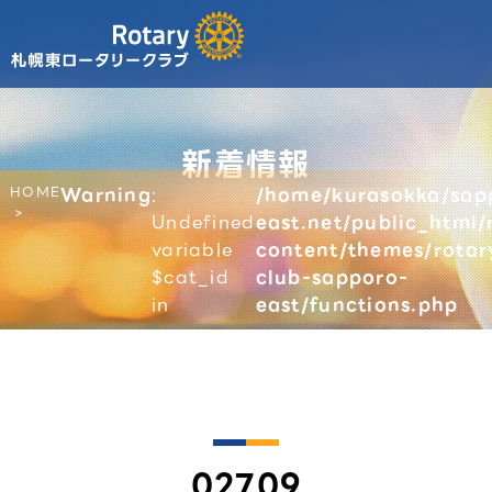
新着情報
HOME
Warning
:
/home/kurasokka/sap
Undefined
east.net/public_html/
variable
content/themes/rotar
$cat_id
club-sapporo-
in
east/functions.php
02709