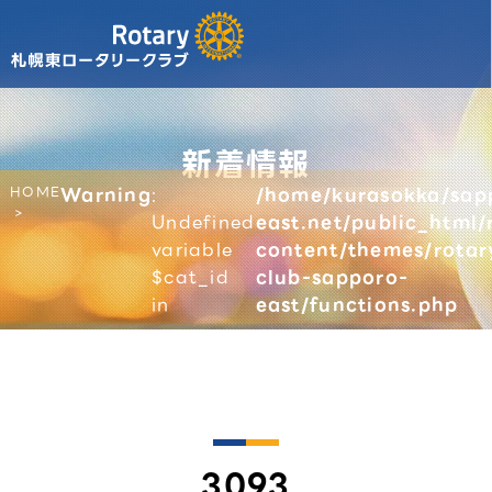
新着情報
HOME
Warning
:
/home/kurasokka/sap
Undefined
east.net/public_html/
variable
content/themes/rotar
$cat_id
club-sapporo-
in
east/functions.php
3093