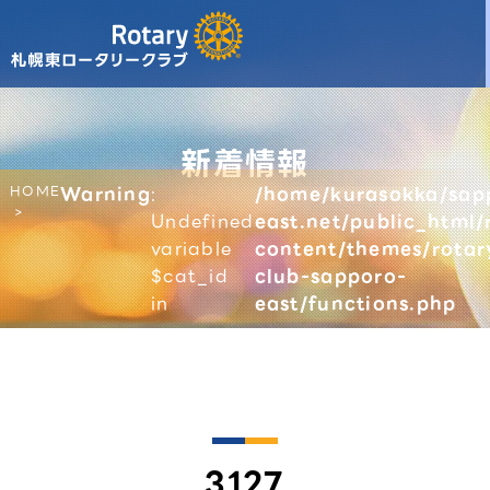
新着情報
HOME
Warning
:
/home/kurasokka/sap
Undefined
east.net/public_html/
variable
content/themes/rotar
$cat_id
club-sapporo-
in
east/functions.php
3127